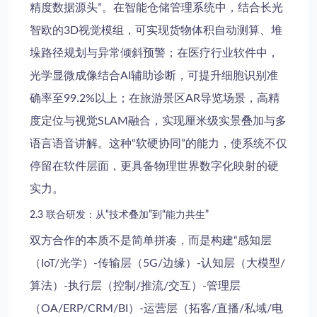
精度数据源头”。在
智能仓储管理系统
中，结合长光
智欧的3D视觉模组，可实现货物体积自动测算、堆
垛路径规划与异常倾斜预警；在
医疗行业软件
中，
光学显微成像结合AI辅助诊断，可提升细胞识别准
确率至99.2%以上；在
旅游景区AR导览
场景，高精
度定位与视觉SLAM融合，实现厘米级实景叠加与多
语言语音讲解。这种“软硬协同”的能力，使系统不仅
停留在软件层面，更具备物理世界数字化映射的硬
实力。
2.3 联合研发：从“技术叠加”到“能力共生”
双方合作的本质不是简单拼凑，而是构建“感知层
（IoT/光学）-传输层（5G/边缘）-认知层（大模型/
算法）-执行层（控制/推流/交互）-管理层
（OA/ERP/CRM/BI）-运营层（拓客/直播/私域/电