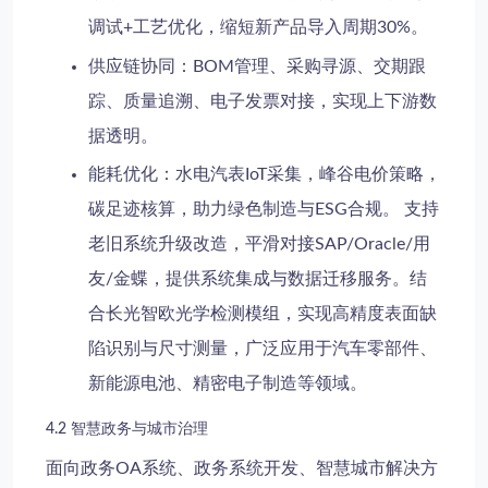
调试+工艺优化，缩短新产品导入周期30%。
供应链协同
：BOM管理、采购寻源、交期跟
踪、质量追溯、电子发票对接，实现上下游数
据透明。
能耗优化
：水电汽表IoT采集，峰谷电价策略，
碳足迹核算，助力绿色制造与ESG合规。 支持
老旧系统升级改造
，平滑对接SAP/Oracle/用
友/金蝶，提供
系统集成
与
数据迁移
服务。结
合长光智欧光学检测模组，实现高精度表面缺
陷识别与尺寸测量，广泛应用于汽车零部件、
新能源电池、精密电子制造等领域。
4.2 智慧政务与城市治理
面向
政务OA系统
、
政务系统开发
、
智慧城市解决方