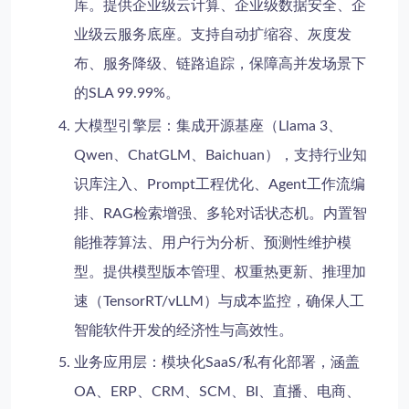
库。提供
企业级云计算
、
企业级数据安全
、
企
业级云服务
底座。支持自动扩缩容、灰度发
布、服务降级、链路追踪，保障高并发场景下
的SLA 99.99%。
大模型引擎层
：集成开源基座（Llama 3、
Qwen、ChatGLM、Baichuan），支持行业知
识库注入、Prompt工程优化、Agent工作流编
排、RAG检索增强、多轮对话状态机。内置
智
能推荐算法
、
用户行为分析
、
预测性维护模
型
。提供模型版本管理、权重热更新、推理加
速（TensorRT/vLLM）与成本监控，确保
人工
智能软件开发
的经济性与高效性。
业务应用层
：模块化SaaS/私有化部署，涵盖
OA、ERP、CRM、SCM、BI、直播、电商、