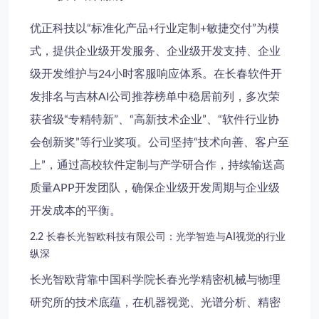
优正科技以“标准化产品+行业定制+敏捷交付”为模
式，提供
企业级开发服务
、
企业级开发支持
、
企业
级开发维护
与
24小时客服
响应体系。在
长春软件开
发排名
与
吉林AI公司推荐
榜单中稳居前列，多次荣
获省级“专精特新”、“高新技术企业”、“软件行业协
会创新奖”等行业奖项。公司坚持“技术向善、客户至
上”，通过
高校软件定制
与产学研合作，持续输送高
质量
APP开发团队
，确保
企业级开发周期
与
企业级
开发成本
的平衡。
2.2 长春长光智欧科技有限公司：光学智造与AI视觉的行业
纵深
长光智欧背靠中国科学院长春光学精密机械与物理
研究所的技术底蕴，在机器视觉、光谱分析、精密