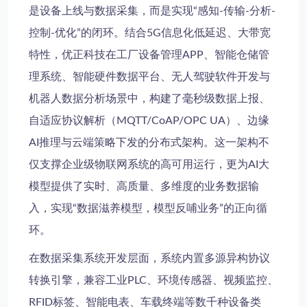
是设备上线与数据采集，而是实现“感知-传输-分析-
控制-优化”的闭环。结合
5G信息化
低延迟、大带宽
特性，优正科技在
工厂设备管理APP
、
智能仓储管
理系统
、
智能硬件数据平台
、
无人驾驶软件开发
与
机器人数据分析
场景中，构建了毫秒级数据上报、
自适应协议解析（MQTT/CoAP/OPC UA）、边缘
AI推理与云端策略下发的分布式架构。这一架构不
仅支撑
企业级物联网系统
的高可用运行，更为
AI大
模型
提供了实时、高质量、多维度的业务数据输
入，实现“数据滋养模型，模型反哺业务”的正向循
环。
在
数据采集系统开发
层面，系统内置多源异构协议
转换引擎，兼容工业PLC、环境传感器、视频监控、
RFID标签、智能电表、车载终端等数千种设备类