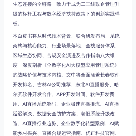
生态连接的全链路，致力于成为
二三线政企管理
升
级的标杆工程与
数字经济扶持政策
下的创新实践样
板。
本白皮书将从时代技术背景、联合研发布局、系统
架构与核心能力、行业场景落地、全栈服务体系、
区域生态协同、合规安全演进及合作指南八大维
度，深度剖析《全数字化AI大模型应用管理系统》
的战略价值与技术内核。文中将全面涵盖
长春软件
开发排名
、
吉林AI公司推荐
、
东北AI直播服务
、
哈
尔滨软件开发合作
、
APP开发时间
、
软件开发费
用
、
AI直播系统源码
、
企业极速直播推流
、
AI直播
延迟解决
、
数据安全防护方案
、
老旧系统升级改
造
、
AI直播行业趋势
、
企业数字化转型案例
、
AI赋
能乡村振兴
、
直播合规运营指南
、
优正科技官网
、