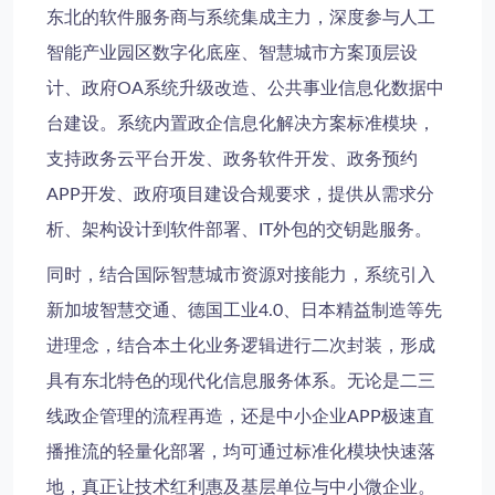
东北的
软件服务商
与
系统集成
主力，深度参与
人工
智能产业园区
数字化底座、
智慧城市方案
顶层设
计、
政府OA系统
升级改造、
公共事业信息化
数据中
台建设。系统内置
政企信息化解决方案
标准模块，
支持
政务云平台开发
、
政务软件开发
、
政务预约
APP开发
、
政府项目建设
合规要求，提供从
需求分
析
、
架构设计
到
软件部署
、
IT外包
的交钥匙服务。
同时，结合
国际智慧城市资源
对接能力，系统引入
新加坡智慧交通、德国工业4.0、日本精益制造等先
进理念，结合本土化业务逻辑进行二次封装，形成
具有东北特色的
现代化信息服务
体系。无论是
二三
线政企管理
的流程再造，还是
中小企业APP极速直
播推流
的轻量化部署，均可通过标准化模块快速落
地，真正让技术红利惠及基层单位与中小微企业。