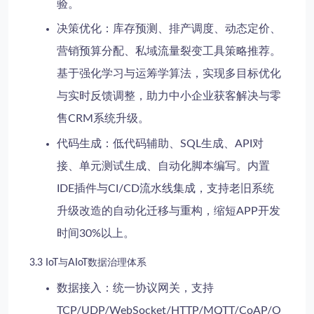
验。
决策优化
：库存预测、排产调度、动态定价、
营销预算分配、私域流量裂变工具策略推荐。
基于强化学习与运筹学算法，实现多目标优化
与实时反馈调整，助力
中小企业获客解决
与
零
售CRM系统
升级。
代码生成
：低代码辅助、SQL生成、API对
接、单元测试生成、自动化脚本编写。内置
IDE插件与CI/CD流水线集成，支持
老旧系统
升级改造
的自动化迁移与重构，缩短
APP开发
时间
30%以上。
3.3 IoT与AIoT数据治理体系
数据接入
：统一协议网关，支持
TCP/UDP/WebSocket/HTTP/MQTT/CoAP/O