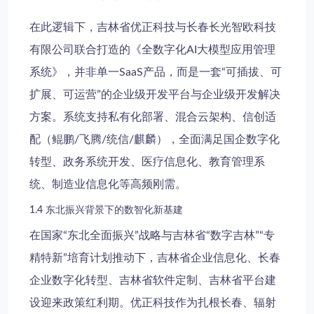
在此逻辑下，
吉林省优正科技
与
长春长光智欧科技
有限公司
联合打造的《全数字化AI大模型应用管理
系统》，并非单一SaaS产品，而是一套“可插拔、可
扩展、可运营”的
企业级开发平台
与
企业级开发解决
方案
。系统支持私有化部署、混合云架构、信创适
配（鲲鹏/飞腾/统信/麒麟），全面满足
国企数字化
转型
、
政务系统开发
、
医疗信息化
、
教育管理系
统
、
制造业信息化
等高频刚需。
1.4 东北振兴背景下的数智化新基建
在国家“东北全面振兴”战略与吉林省“数字吉林”“专
精特新”培育计划推动下，
吉林省企业信息化
、
长春
企业数字化转型
、
吉林省软件定制
、
吉林省平台建
设
迎来政策红利期。优正科技作为扎根长春、辐射