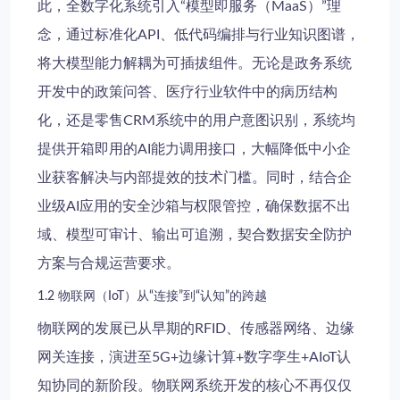
此，全数字化系统引入“模型即服务（MaaS）”理
念，通过标准化API、低代码编排与行业知识图谱，
将大模型能力解耦为可插拔组件。无论是
政务系统
开发
中的政策问答、
医疗行业软件
中的病历结构
化，还是
零售CRM系统
中的用户意图识别，系统均
提供开箱即用的AI能力调用接口，大幅降低
中小企
业获客解决
与内部提效的技术门槛。同时，结合
企
业级AI应用
的安全沙箱与权限管控，确保数据不出
域、模型可审计、输出可追溯，契合
数据安全防护
方案
与合规运营要求。
1.2 物联网（IoT）从“连接”到“认知”的跨越
物联网的发展已从早期的RFID、传感器网络、边缘
网关连接，演进至5G+边缘计算+数字孪生+AIoT认
知协同的新阶段。
物联网系统开发
的核心不再仅仅