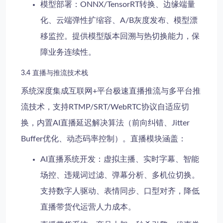
模型部署
：ONNX/TensorRT转换、边缘端量
化、云端弹性扩缩容、A/B灰度发布、模型漂
移监控。提供模型版本回溯与热切换能力，保
障业务连续性。
3.4 直播与推流技术栈
系统深度集成
互联网+平台极速直播推流
与
多平台推
流技术
，支持RTMP/SRT/WebRTC协议自适应切
换，内置
AI直播延迟解决
算法（前向纠错、Jitter
Buffer优化、动态码率控制）。直播模块涵盖：
AI直播系统开发
：虚拟主播、实时字幕、智能
场控、违规词过滤、弹幕分析、多机位切换。
支持数字人驱动、表情同步、口型对齐，降低
直播带货代运营
人力成本。