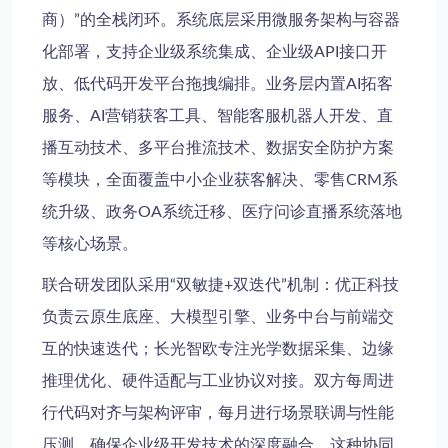
商）”的全栈闭环。系统底层采用
微服务架构
与
容器
化部署
，支持
企业级系统集成
、
企业级API接口
开
放、
低代码开发平台
拖拽编排。业务层内置
AI拓客
服务
、
AI营销获客工具
、
智能客服机器人开发
、
直
播互动技术
、
多平台推流技术
、
数据安全防护方案
等模块，全面覆盖
中小企业获客解决
、
零售CRM系
统
升级、
政务OA系统
迁移、
医疗问诊直播系统
落地
等核心场景。
联合研发团队采用“双敏捷+双迭代”机制：优正科技
负责云原生底座、大模型引擎、业务中台与前端交
互的快速迭代；长光智欧专注光学数据采集、边缘
推理优化、硬件适配与工业协议对接。双方每周进
行代码对齐与架构评审，每月进行场景联调与性能
压测，确保
企业级开发技术
的深度融合。这种协同