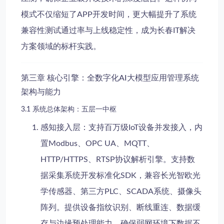
模式不仅缩短了
APP开发时间
，更大幅提升了
系统
兼容性测试
通过率与上线稳定性，成为
长春IT解决
方案
领域的标杆实践。
第三章 核心引擎：全数字化AI大模型应用管理系统
架构与能力
3.1 系统总体架构：五层一中枢
感知接入层
：支持百万级IoT设备并发接入，内
置Modbus、OPC UA、MQTT、
HTTP/HTTPS、RTSP协议解析引擎。支持
数
据采集系统开发
标准化SDK，兼容长光智欧光
学传感器、第三方PLC、SCADA系统、摄像头
阵列。提供设备指纹识别、断线重连、数据缓
存与边缘预处理能力，确保弱网环境下数据不