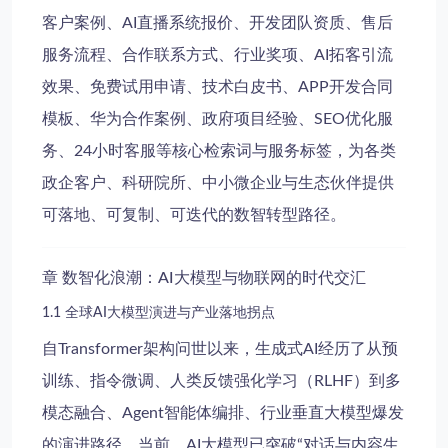
客户案例
、
AI直播系统报价
、
开发团队资质
、
售后
服务流程
、
合作联系方式
、
行业奖项
、
AI拓客引流
效果
、
免费试用申请
、
技术白皮书
、
APP开发合同
模板
、
华为合作案例
、
政府项目经验
、
SEO优化服
务
、
24小时客服
等核心检索词与服务标签，为各类
政企客户、科研院所、中小微企业与生态伙伴提供
可落地、可复制、可迭代的数智转型路径。
章 数智化浪潮：AI大模型与物联网的时代交汇
1.1 全球AI大模型演进与产业落地拐点
自Transformer架构问世以来，生成式AI经历了从预
训练、指令微调、人类反馈强化学习（RLHF）到多
模态融合、Agent智能体编排、行业垂直大模型爆发
的演进路径。当前，
AI大模型
已突破“对话与内容生