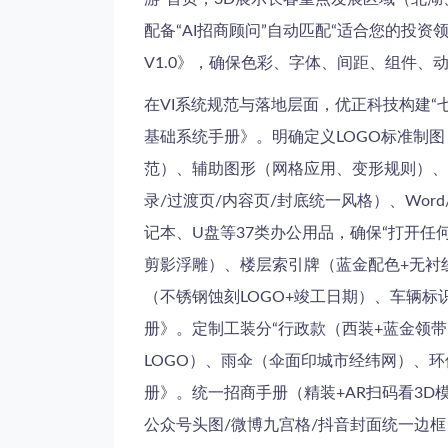
配备“AI招商顾问”自动匹配“适合您的投资
V1.0》，确保色彩、字体、间距、组件、动
在VI系统规范与落地层面，优正科技构建
基础系统手册》。明确定义LOGO标准制
范）、辅助图形（网格应用、变形规则）、
录/过渡页/内容页/封底统一风格）、Wor
记本、U盘等37类办公用品，确保“打开任
剪影浮雕）、楼层索引牌（蓝金配色+无衬
（不锈钢蚀刻LOGO+竣工日期）、车辆标
册》。定制工装分“行政款（西装+蓝金领带
LOGO）、雨伞（伞面印城市经纬网）、
册》。统一招商手册（精装+AR扫码看3
公众号头图/微博九宫格/抖音封面统一边