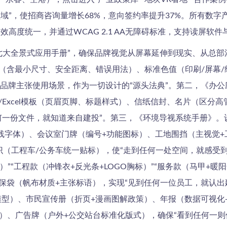
领域”，使招商咨询量增长68%，意向签约率提升37%。所有数字
效高度统一，并通过WCAG 2.1 AA无障碍标准，支持读屏软
“七大全景式应用手册”，确保品牌视觉从屏幕延伸到现实、从总
图（含最小尺寸、安全距离、错误用法）、标准色值（印刷/屏幕
品牌主张使用场景，作为一切设计的“源头法典”。第二，《办公应
d/Excel模板（页眉页脚、标题样式）、信纸信封、名片（区分
何一份文件，就知道来自建投”。第三，《环境导视系统手册》。设计
线字体）、会议室门牌（编号+功能图标）、工地围挡（主视觉+
识（工程车/公务车统一贴标），使“走到任何一处空间，就感受
）”“工程款（冲锋衣+反光条+LOGO胸标）”“服务款（马甲+
环保袋（帆布材质+主张标语），实现“见到任何一位员工，就认出
D模型）、市民宣传册（折页+漫画图解政策）、年报（数据可视
框）、广告牌（户外+公交站台标准化版式），确保“看到任何一则