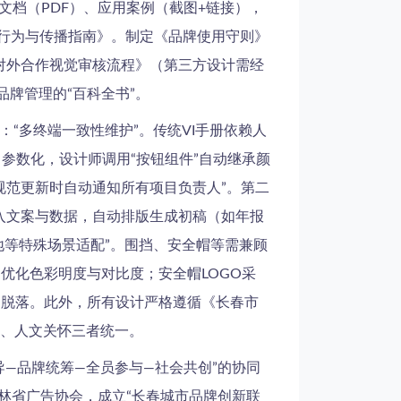
、规范文档（PDF）、应用案例（截图+链接），
工行为与传播指南》。制定《品牌使用守则》
《对外合作视觉审核流程》（第三方设计需经
品牌管理的“百科全书”。
“多终端一致性维护”。传统VI手册依赖人
化、参数化，设计师调用“按钮组件”自动继承颜
持“规范更新时自动通知所有项目负责人”。第二
输入文案与数据，自动排版生成初稿（如年报
工地等特殊场景适配”。围挡、安全帽等需兼顾
优化色彩明度与对比度；安全帽LOGO采
试不脱落。此外，所有设计严格遵循《长春市
、人文关怀三者统一。
—品牌统筹—全员参与—社会共创”的协同
林省广告协会，成立“长春城市品牌创新联