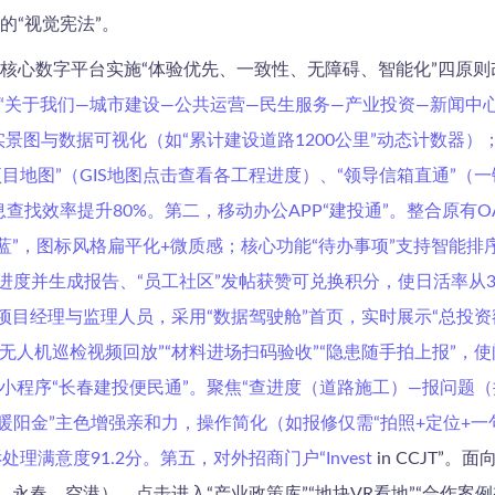
的“视觉宪法”。
大核心数字平台实施“体验优先、一致性、无障碍、智能化”四原
信息架构为“关于我们—城市建设—公共运营—民生服务—产业投资—新
景图与数据可视化（如“累计建设道路1200公里”动态计数器）
项目地图”（GIS地图点击查看各工程进度）、“领导信箱直通”
息查找效率提升80%。第二，移动办公APP“建投通”。整合原有
春蓝”，图标风格扁平化+微质感；核心功能“待办事项”支持智能排
进度并生成报告、“员工社区”发帖获赞可兑换积分，使日活率从3
向项目经理与监理人员，采用“数据驾驶舱”首页，实时展示“总投
“无人机巡检视频回放”“材料进场扫码验收”“隐患随手拍上报”，使
小程序“长春建投便民通”。聚焦“查进度（道路施工）—报问题
暖阳金”主色增强亲和力，操作简化（如报修仅需“拍照+定位+
满意度91.2分。第五，对外招商门户“Invest
in CCJT”
永春、空港），点击进入“产业政策库”“地块VR看地”“合作案