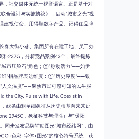
迥异，社交媒体无统一视觉语言。正是基于对
统联合设计与实施协议》，启动“城市之光”视
得懂建投使命、用得顺数字产品、记得住品牌
布长春大街小巷、集团所有在建工地、员工办
资料237G，分析竞品案例43个，最终提炼
“城市压舱石”角色；②“脉动活力”——如伊
四维”指品牌表达维度：①“历史厚度”——致
“人文温度”——聚焦市民可感可知的民生服
lse with Life, Coexist in
tion），线条由粗至细象征从历史根基向未来延
one 2945C，象征科技与理性）与“暖阳
洁美。同步发布品牌辅助图形“城市经纬网”，由
GO+色彩+字体+图形”的核心符号系统，获