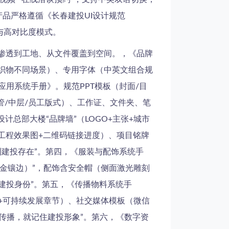
产品严格遵循《长春建投UI设计规范
件与高对比度模式。
部渗透到工地、从文件覆盖到空间。，《品牌
/织物不同场景）、专用字体（中英文组合规
用系统手册》。规范PPT模板（封面/目
高管/中层/员工版式）、工作证、文件夹、笔
总部大楼“品牌墙”（LOGO+主张+城市
工程效果图+二维码链接进度）、项目铭牌
到建投存在”。第四，《服装与配饰系统手
暖阳金镶边）”，配饰含安全帽（侧面激光雕刻
建投身份”。第五，《传播物料系统手
化+可持续发展章节）、社交媒体模板（微信
传播，就记住建投形象”。第六，《数字资