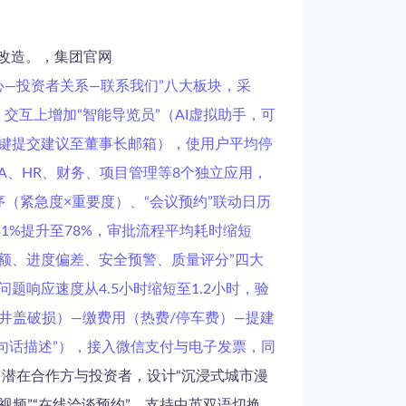
则改造。，集团官网
闻中心—投资者关系—联系我们”八大板块，采
；交互上增加“智能导览员”（AI虚拟助手，可
（一键提交建议至董事长邮箱），使用户平均停
OA、HR、财务、项目管理等8个独立应用，
序（紧急度×重要度）、“会议预约”联动日历
1%提升至78%，审批流程平均耗时缩短
资额、进度偏差、安全预警、质量评分”四大
问题响应速度从4.5小时缩短至1.2小时，验
（井盖破损）—缴费用（热费/停车费）—提建
一句话描述”），接入微信支付与电子发票，同
。面向潜在合作方与投资者，设计“沉浸式城市漫
例视频”“在线洽谈预约”，支持中英双语切换，