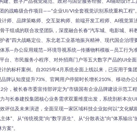
系统构建、数字产品视觉规范、政府与国企服务经验、AI辅助设计
团的战略级合作项目——“企业UI/VI全套视觉识别系统重构工程
UI设计师、品牌策略师、交互架构师、前端开发工程师、AI视觉
骨干组成的联合攻坚团队，深度融合长春“汽车城、电影城、科教
护者”四大战略定位、东北老工业基地振兴精神、现代国企治理
面体系—办公应用规范—环境导视系统—传播物料模板—员工行为
理平台、市民服务小程序、对外招商门户等五大数字产品的UI全
案设计的标杆案例。自2025年4月系统全面上线以来，已应用于集
现品牌认知度提升73%、官网用户停留时长增长210%、移动办公
91.2分，被长春市委宣传部评定为“市级国有企业品牌建设示范工
力与长春建投集团核心业务需求双重维度出发，系统剖析本次UI
效评估及未来演进，全面呈现一家区域科技企业如何以“文化赋能
主体”、从“传统视觉”向“数字原生”、从“分散表达”向“体系输
方案”。