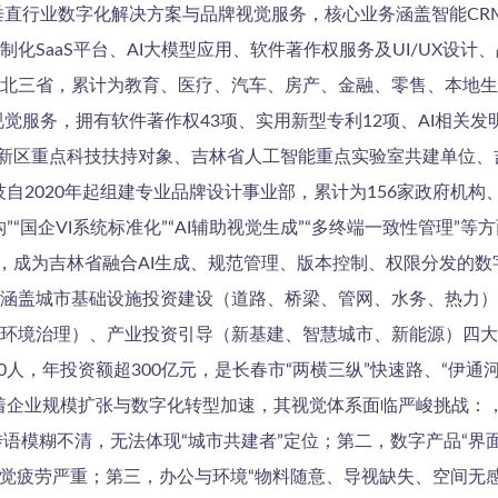
垂直行业数字化解决方案与品牌视觉服务，核心业务涵盖智能CR
化SaaS平台、AI大模型应用、软件著作权服务及UI/UX设计
北三省，累计为教育、医疗、汽车、房产、金融、零售、本地生
视觉服务，拥有软件著作权43项、实用新型专利12项、AI相关发
春新区重点科技扶持对象、吉林省人工智能重点实验室共建单位
科技自2020年起组建专业品牌设计事业部，累计为156家政府机
“国企VI系统标准化”“AI辅助视觉生成”“多终端一致性管理”等
管理系统”，成为吉林省融合AI生成、规范管理、版本控制、权限分
涵盖城市基础设施投资建设（道路、桥梁、管网、水务、热力）
环境治理）、产业投资引导（新基建、智慧城市、新能源）四大
人，年投资额超300亿元，是长春市“两横三纵”快速路、“伊通河综
着企业规模扩张与数字化转型加速，其视觉体系面临严峻挑战：
传语模糊不清，无法体现“城市共建者”定位；第二，数字产品“界
觉疲劳严重；第三，办公与环境“物料随意、导视缺失、空间无感