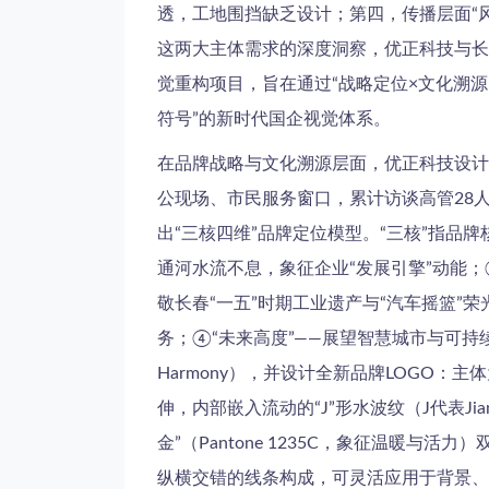
透，工地围挡缺乏设计；第四，传播层面“
这两大主体需求的深度洞察，优正科技与长春
觉重构项目，旨在通过“战略定位×文化溯
符号”的新时代国企视觉体系。
在品牌战略与文化溯源层面，优正科技设计
公现场、市民服务窗口，累计访谈高管28人
出“三核四维”品牌定位模型。“三核”指品牌
通河水流不息，象征企业“发展引擎”动能；③
敬长春“一五”时期工业遗产与“汽车摇篮”
务；④“未来高度”——展望智慧城市与可持续发展愿景。基
Harmony），并设计全新品牌LOGO：主体
伸，内部嵌入流动的“J”形水波纹（J代表Jian
金”（Pantone 1235C，象征温暖
纵横交错的线条构成，可灵活应用于背景、分