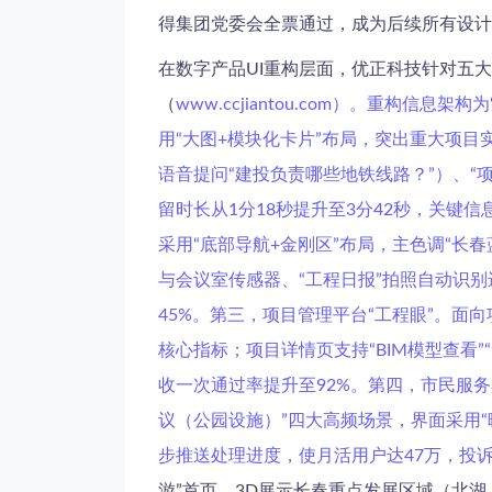
得集团党委会全票通过，成为后续所有设计
在数字产品UI重构层面，优正科技针对五
（
www.ccjiantou.com）。重构
用“大图+模块化卡片”布局，突出重大项目实
语音提问“建投负责哪些地铁线路？”）、“
留时长从1分18秒提升至3分42秒，关键信
采用“底部导航+金刚区”布局，主色调“长
与会议室传感器、“工程日报”拍照自动识别
45%。第三，项目管理平台“工程眼”。面
核心指标；项目详情页支持“BIM模型查看”
收一次通过率提升至92%。第四，市民服务
议（公园设施）”四大高频场景，界面采用“
步推送处理进度，使月活用户达47万，投诉处理
游”首页，3D展示长春重点发展区域（北湖、