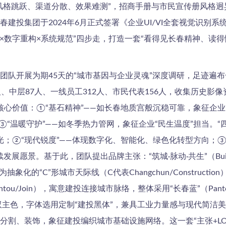
风格跳跃、渠道分散、效果难测”，招商手册与市民宣传册风格
建投集团于2024年6月正式签署《企业UI/VI全套视觉识别系
源×数字重构×系统规范”四步走，打造一套“看得见长春精神、读
团队开展为期45天的“城市基因与企业灵魂”深度调研，足迹遍
、中层87人、一线员工312人、市民代表156人，收集历史影像
核心价值：①“基石精神”——如长春地质宫般沉稳可靠，象征企业
“温暖守护”——如冬季热力管网，象征企业“民生温度”担当。“
荣光；②“现代锐度”——体现数字化、智能化、绿色化转型方向；③
于此，团队提出品牌主张：“筑城·脉动·共生”（Build the City, Pu
为抽象化的“C”形城市天际线（C代表Changchun/Construc
tou/Join），寓意建投连接城市脉络，整体采用“长春蓝”（Pant
与活力）双主色，字体选用定制“建投黑体”，兼具工业力量感与现代简
割、装饰，象征建投编织城市基础设施网络。这一套“主张+LO