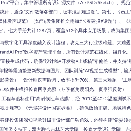
 Pro”平台，集中管理所有设计源文件（AI/PSD/Sketch）
统计，避免“文件散落各部门，版本混乱难追溯”。第七，《员
交媒体发声规范》（如“转发集团推文需加#长春建投#话题”）、
”。七大手册共计1287页，覆盖512个具体应用场景，成为集团
I与数字化工具深度融入设计流程，攻克三大行业级难题。大难题：
andAI Pro”数字资产管理平台，所有设计规范在线化、组件
en”直接生成代码，确保“设计稿=开发稿=上线稿”零偏差，并支
年报等需频繁更新数据与图片。团队训练“AI视觉生成模型”，
市剪影背景），设计师仅需微调，效率提升70%。第三大难题：“
在3D软件中模拟长春四季光照（冬季低角度阳光、夏季强反射），
；工程车贴标使用“高耐候性车贴膜”，经-30℃至40℃温差测
视觉规范》《无障碍设计国家标准》，确保政治正确、地域特色
春建投集团深知视觉升级非设计部门独角戏，必须构建“党委领导
、市国资委支持下，双方联合吉林艺术学院、长春大学设计学院、吉