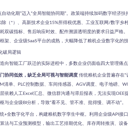
点自动化期”迈入“全局智能协同期”。政策端持续加码数字经济
扣除（*）、高新技术企业15%所得税优惠、工业互联网/数字
耗双碳指标、售后响应时效、配件溯源透明度的要求日益严格。
框架、企业级SaaS平台的成熟，大幅降低了粮机企业数字化的
字化破局逻辑
造向智能工厂跃迁的实际进程中，多数企业仍面临四大管理痛点
门协同低效，缺乏全局可视与智能调度
传统粮机企业普遍存在“
OM清单、PLC控制数据、车间传感器、AGV调度、电子地磅、W
依赖人工Excel汇总、微信群沟通与滞后报表，无法实现OE
枢与企业级BI分析，导致“看不见、管不准、批得慢、调不动”。
系统+全数字化平台，构建粮机数字孪生中枢。利用企业级API接
算法与工业预测模型，输出工艺排期优化、库存周转推演、设备