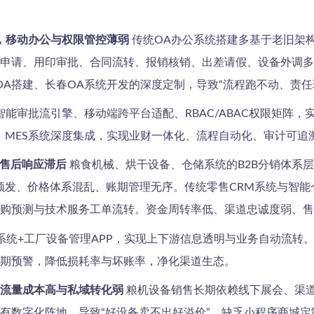
，移动办公与权限管控薄弱
传统OA办公系统搭建多基于老旧架
申请、用印审批、合同流转、报销核销、出差请假、设备外调多
OA搭建、长春OA系统开发的深度定制，导致“流程跑不动、责任
能审批流引擎、移动端跨平台适配、RBAC/ABAC权限矩阵，
M、MES系统深度集成，实现业财一体化、流程自动化、审计可追
与售后响应滞后
粮食机械、烘干设备、仓储系统的B2B分销体系层级
频发、价格体系混乱、账期管理无序。传统零售CRM系统与智
购预测与技术服务工单流转。资金周转率低、渠道忠诚度弱、售
系统+工厂设备管理APP，实现上下游信息透明与业务自动流转。
期预警，降低损耗率与坏账率，净化渠道生态。
流量成本高与私域转化弱
粮机设备销售长期依赖线下展会、渠道
有数字化阵地，导致“好设备卖不出好溢价”。缺乏小程序商城