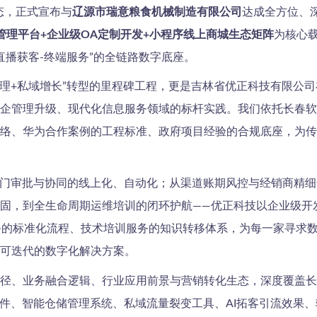
生态，正式宣布与
辽源市瑞意粮食机械制造有限公司
达成全方位、
管理平台+企业级OA定制开发+小程序线上商城生态矩阵
为核心载
-直播获客-终端服务”的全链路数字底座。
治理+私域增长”转型的里程碑工程，更是吉林省优正科技有限公
企管理升级、现代化信息服务领域的标杆实践。我们依托长春软
络、华为合作案例的工程标准、政府项目经验的合规底座，为传
部门审批与协同的线上化、自动化；从渠道账期风控与经销商精细
固，到全生命周期运维培训的闭环护航——优正科技以企业级开
务的标准化流程、技术培训服务的知识转移体系，为每一家寻求
可迭代的数字化解决方案。
径、业务融合逻辑、行业应用前景与营销转化生态，深度覆盖长春
软件、智能仓储管理系统、私域流量裂变工具、AI拓客引流效果、