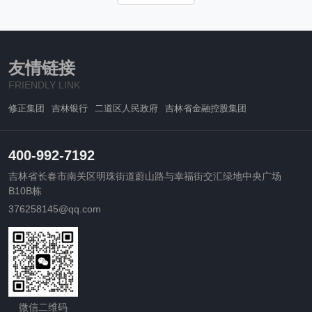
的停留时间和购买转化率。
友情链接
FRIENDLY LINK
修正集团
吉林银行
二道区人民政府
吉林省金融控股集团
400-992-7192
吉林省长春市南关区明珠街道蔚山路与幸福街交汇绿地中央广场
B10B栋
376258145@qq.com
微信二维码